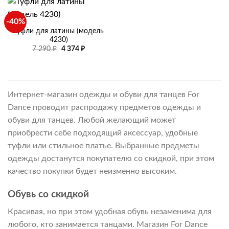
-40%
Туфли для латины (модель
4230)
Первоначальная
Текущая
7 290
₽
4 374
₽
цена
цена:
составляла
4
7
374 ₽.
290 ₽.
Интернет-магазин одежды и обуви для танцев For
Dance проводит распродажу предметов одежды и
обуви для танцев. Любой желающий может
приобрести себе подходящий аксессуар, удобные
туфли или стильное платье. Выбранные предметы
одежды достанутся покупателю со скидкой, при этом
качество покупки будет неизменно высоким.
Обувь со скидкой
Красивая, но при этом удобная обувь незаменима для
любого, кто занимается танцами. Магазин For Dance