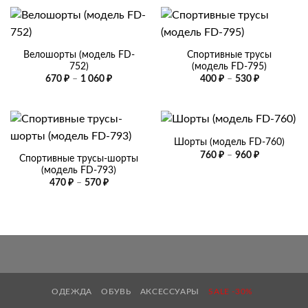
Велошорты (модель FD-
Спортивные трусы
752)
(модель FD-795)
Диапазон
Диапазон
670
₽
–
1 060
₽
400
₽
–
530
₽
цен:
цен:
670 ₽
400 ₽
–
–
1
530 ₽
060 ₽
Шорты (модель FD-760)
Диапазон
760
₽
–
960
₽
Спортивные трусы-шорты
цен:
(модель FD-793)
760 ₽
–
Диапазон
470
₽
–
570
₽
960 ₽
цен:
470 ₽
–
570 ₽
ОДЕЖДА
ОБУВЬ
АКСЕССУАРЫ
SALE -30%