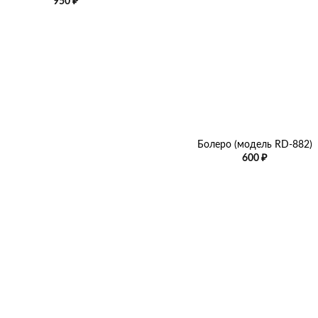
950
₽
+
Болеро (модель RD-882)
600
₽