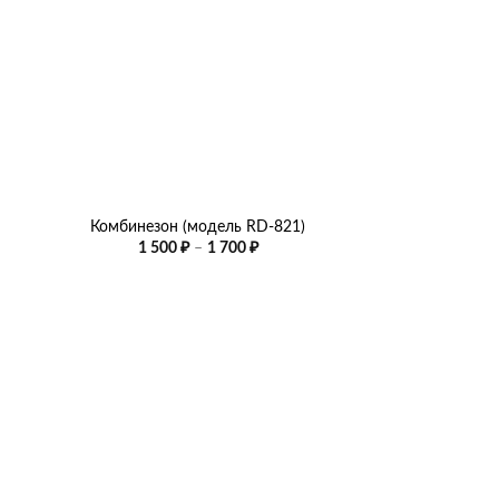
+
Комбинезон (модель RD-821)
Диапазон
1 500
₽
–
1 700
₽
цен:
1
500 ₽
–
1
700 ₽