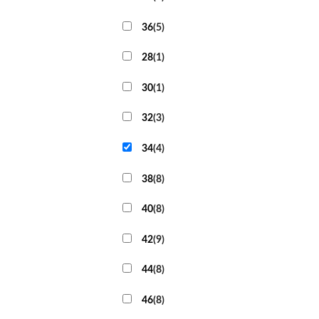
36
(
5
)
+
28
(
1
)
30
(
1
)
32
(
3
)
34
(
4
)
38
(
8
)
40
(
8
)
42
(
9
)
44
(
8
)
46
(
8
)