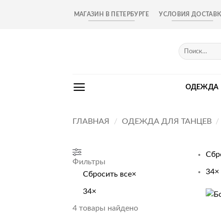
Skip
МАГАЗИН В ПЕТЕРБУРГЕ
УСЛОВИЯ ДОСТАВ
to
content
Искать:
ОДЕЖДА
ГЛАВНАЯ
/
ОДЕЖДА ДЛЯ ТАНЦЕВ
/
Сбр
Фильтры
34
×
Сбросить все
×
34
×
+
4
товары найдено