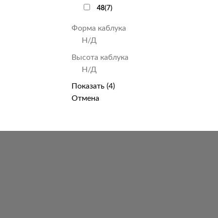
48
(
7
)
Форма каблука
Н/Д
Высота каблука
Н/Д
Показать
(
4
)
Отмена