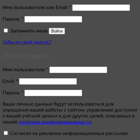
Обязательно
Имя пользователя или Email
*
Обязательно
Пароль
*
Запомнить меня
Войти
Забыли свой пароль?
Регистрация
Обязательно
Имя пользователя
*
Обязательно
Email
*
Обязательно
Пароль
*
Ваши личные данные будут использоваться для
упрощения вашей работы с сайтом, управления доступом
к вашей учётной записи и для других целей, описанных в
нашей
политика конфиденциальности
.
Согласен на рекламно-информационные рассылки