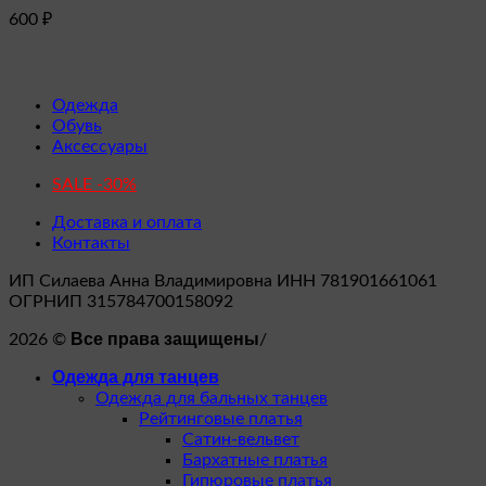
несколько
600
₽
вариаций.
Опции
можно
выбрать
на
Одежда
странице
Обувь
товара.
Аксессуары
SALE -30%
Доставка и оплата
Контакты
ИП Силаева Анна Владимировна ИНН 781901661061
ОГРНИП 315784700158092
Все права защищены
2026 ©
/
Одежда для танцев
Одежда для бальных танцев
Рейтинговые платья
Сатин-вельвет
Бархатные платья
Гипюровые платья