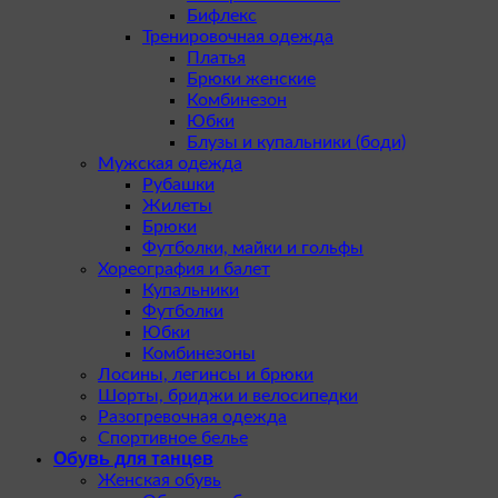
Бифлекс
Тренировочная одежда
Платья
Брюки женские
Комбинезон
Юбки
Блузы и купальники (боди)
Мужская одежда
Рубашки
Жилеты
Брюки
Футболки, майки и гольфы
Хореография и балет
Купальники
Футболки
Юбки
Комбинезоны
Лосины, легинсы и брюки
Шорты, бриджи и велосипедки
Разогревочная одежда
Спортивное белье
Обувь для танцев
Женская обувь