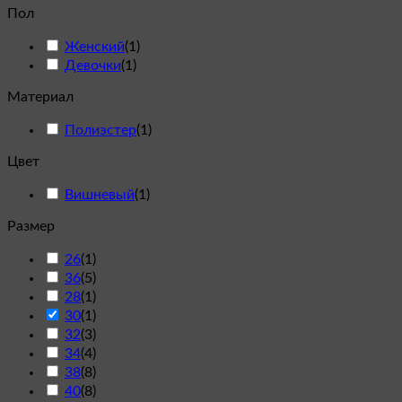
Пол
Женский
(
1
)
Девочки
(
1
)
Материал
Полиэстер
(
1
)
Цвет
Вишневый
(
1
)
Размер
26
(
1
)
36
(
5
)
28
(
1
)
30
(
1
)
32
(
3
)
34
(
4
)
38
(
8
)
40
(
8
)