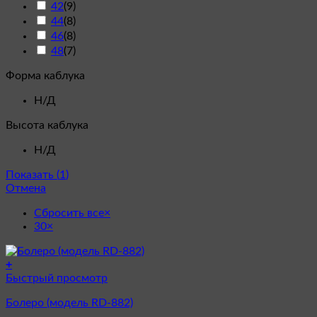
42
(
9
)
44
(
8
)
46
(
8
)
48
(
7
)
Форма каблука
Н/Д
Высота каблука
Н/Д
Показать
(
1
)
Отмена
Сбросить все
×
30
×
+
Этот
Быстрый просмотр
товар
Болеро (модель RD-882)
имеет