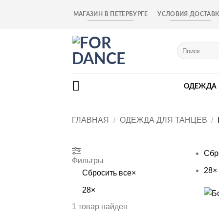
Skip
МАГАЗИН В ПЕТЕРБУРГЕ
УСЛОВИЯ ДОСТАВ
to
content
Искать:
ОДЕЖДА
ГЛАВНАЯ
/
ОДЕЖДА ДЛЯ ТАНЦЕВ
/
Сбр
Фильтры
28
×
Сбросить все
×
28
×
+
1
товар найден