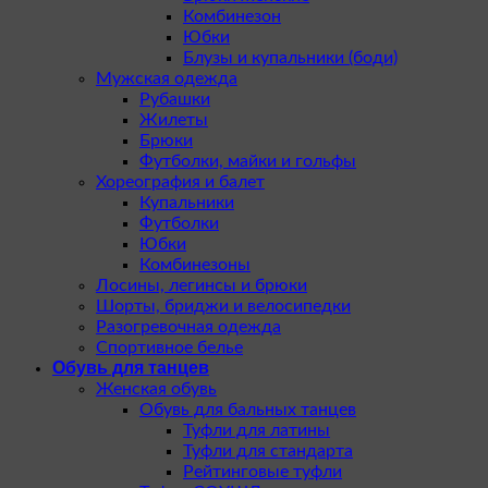
Комбинезон
Юбки
Блузы и купальники (боди)
Мужская одежда
Рубашки
Жилеты
Брюки
Футболки, майки и гольфы
Хореография и балет
Купальники
Футболки
Юбки
Комбинезоны
Лосины, легинсы и брюки
Шорты, бриджи и велосипедки
Разогревочная одежда
Спортивное белье
Обувь для танцев
Женская обувь
Обувь для бальных танцев
Туфли для латины
Туфли для стандарта
Рейтинговые туфли