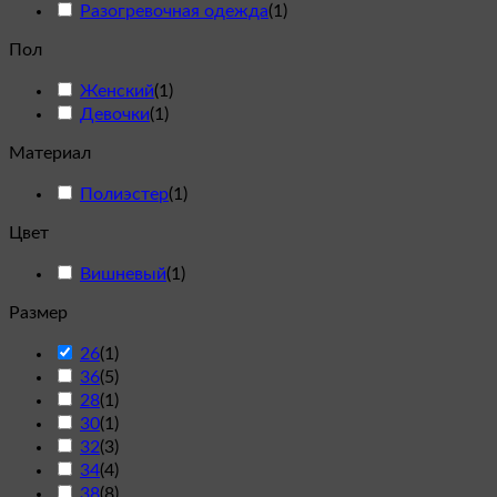
Разогревочная одежда
(
1
)
Пол
Женский
(
1
)
Девочки
(
1
)
Материал
Полиэстер
(
1
)
Цвет
Вишневый
(
1
)
Размер
26
(
1
)
36
(
5
)
28
(
1
)
30
(
1
)
32
(
3
)
34
(
4
)
38
(
8
)