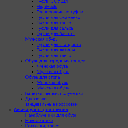
Туфли СОУШЛ
HighHeels
Тренировочные туфли
Туфли для фламенко
Туфли для танго
Туфли для сальсы
Туфли для бачаты
Мужская обувь
Туфли для стандарта
Туфли для латины
Туфли для танго
Обувь для народных танцев
Женская обувь
Мужская обувь
Обувь для степа
Женская обувь
Мужская обувь
Балетки, чешки, получешки
Джазовки
Танцевальные кроссовки
Аксессуары для танцев
Накаблучники для обуви
Наколенники
Колготки, трико