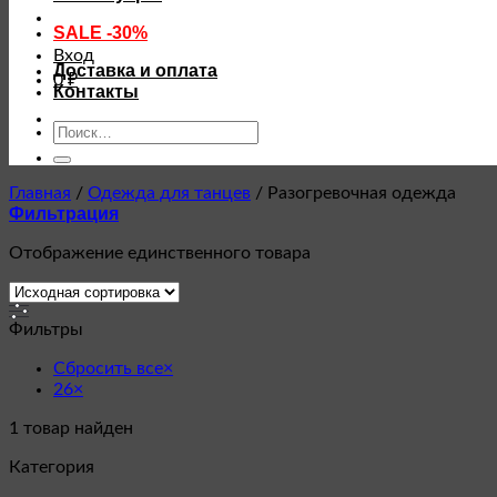
SALE -30%
Вход
Доставка и оплата
0
₽
Контакты
Искать:
Главная
/
Одежда для танцев
/
Разогревочная одежда
Фильтрация
Отображение единственного товара
Фильтры
Сбросить все
×
26
×
1
товар найден
Категория