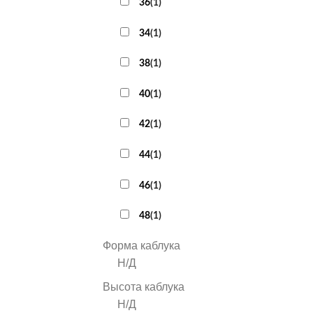
36
(
1
)
34
(
1
)
38
(
1
)
40
(
1
)
42
(
1
)
44
(
1
)
46
(
1
)
48
(
1
)
Форма каблука
Н/Д
Высота каблука
Н/Д