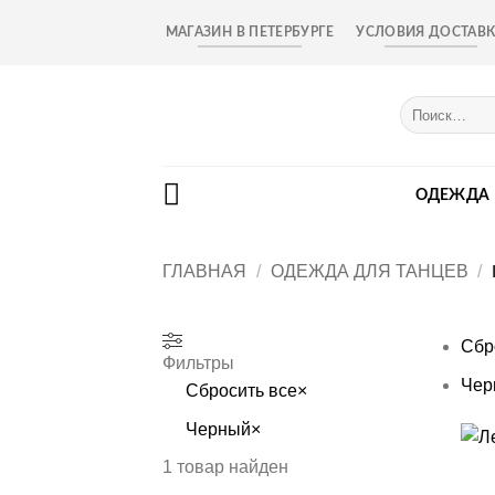
Skip
МАГАЗИН В ПЕТЕРБУРГЕ
УСЛОВИЯ ДОСТАВ
to
content
Искать:
ОДЕЖДА
ГЛАВНАЯ
/
ОДЕЖДА ДЛЯ ТАНЦЕВ
/
Сбр
Фильтры
Чер
Сбросить все
×
Черный
×
+
1
товар найден