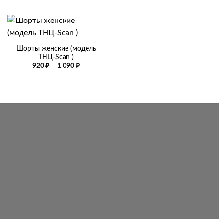
Шорты женские (модель
ТНЦ-Scan )
Диапазон
920
₽
–
1 090
₽
цен:
920 ₽
–
1
090 ₽