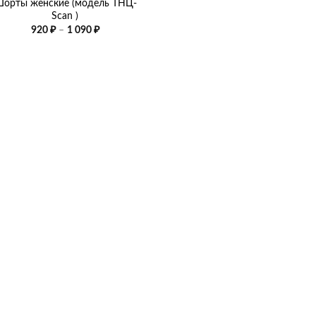
орты женские (модель ТНЦ-
Scan )
Диапазон
920
₽
–
1 090
₽
цен:
920 ₽
–
1
090 ₽