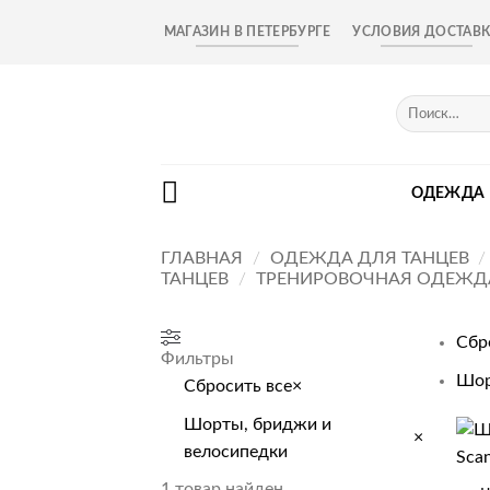
Skip
МАГАЗИН В ПЕТЕРБУРГЕ
УСЛОВИЯ ДОСТАВ
to
content
Искать:
ОДЕЖДА
ГЛАВНАЯ
/
ОДЕЖДА ДЛЯ ТАНЦЕВ
/
ТАНЦЕВ
/
ТРЕНИРОВОЧНАЯ ОДЕЖД
Сбр
Фильтры
Шор
Сбросить все
×
Шорты, бриджи и
×
велосипедки
+
1
товар найден