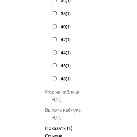
34
(
1
)
38
(
1
)
40
(
1
)
42
(
1
)
44
(
1
)
46
(
1
)
48
(
1
)
Форма каблука
Н/Д
Высота каблука
Н/Д
Показать
(
1
)
Отмена