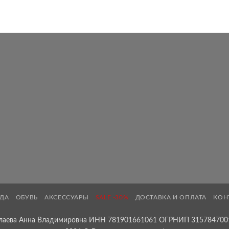
ДА
ОБУВЬ
АКСЕССУАРЫ
SALE -30%
ДОСТАВКА И ОПЛАТА
КОН
лаева Анна Владимировна ИНН 781901661061 ОГРНИП 315784700