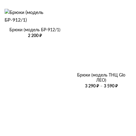
Брюки (модель БР-912/1)
2 200
₽
Брюки (модель ТНЦ Glo
ЛЕО)
Диапазо
3 290
₽
–
3 590
₽
цен:
3
290 ₽
–
3
590 ₽