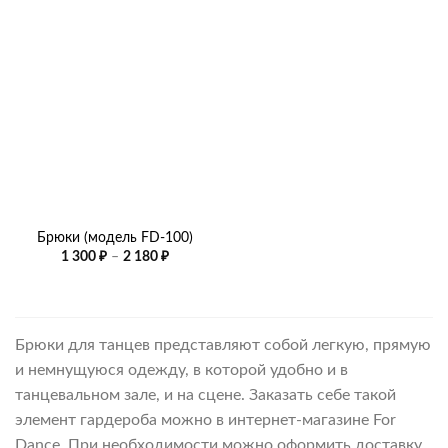
250 ₽
–
2
090 ₽
Брюки (модель FD-100)
Диапазон
1 300
₽
–
2 180
₽
цен:
1
300 ₽
–
2
180 ₽
Брюки для танцев представляют собой легкую, прямую
и немнущуюся одежду, в которой удобно и в
танцевальном зале, и на сцене. Заказать себе такой
элемент гардероба можно в интернет-магазине For
Dance. При необходимости можно оформить доставку