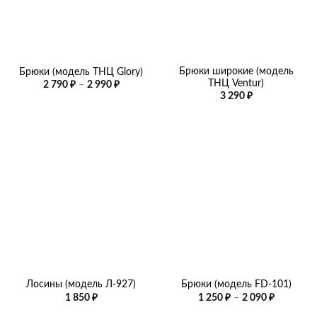
Брюки широкие (модель
Брюки (модель ТНЦ Glory)
ТНЦ Ventur)
Диапазон
2 790
₽
–
2 990
₽
цен:
3 290
₽
2
790 ₽
–
2
990 ₽
Лосины (модель Л-927)
Брюки (модель FD-101)
Диапазо
1 850
₽
1 250
₽
–
2 090
₽
цен:
1