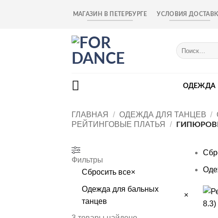
Skip
МАГАЗИН В ПЕТЕРБУРГЕ
УСЛОВИЯ ДОСТАВ
to
content
Искать:
ОДЕЖДА
ГЛАВНАЯ
/
ОДЕЖДА ДЛЯ ТАНЦЕВ
/
РЕЙТИНГОВЫЕ ПЛАТЬЯ
/
ГИПЮРОВ
Сбр
Фильтры
Оде
Сбросить все
×
Одежда для бальных
×
танцев
+
3
товары найдено