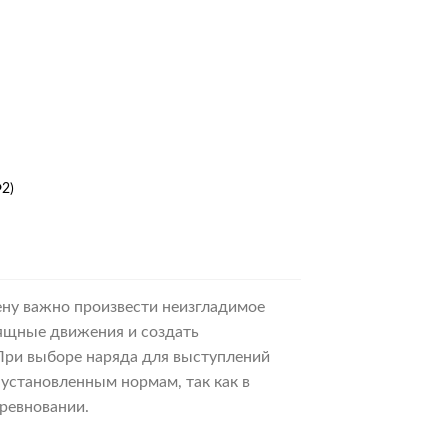
2)
пазон
₽
ену важно произвести неизгладимое
зящные движения и создать
₽
При выборе наряда для выступлений
 установленным нормам, так как в
оревновании.