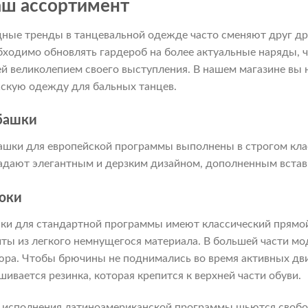
ш ассортимент
ные тренды в танцевальной одежде часто сменяют друг др
бходимо обновлять гардероб на более актуальные наряды, ч
ей великолепием своего выступления. В нашем магазине вы
скую одежду для бальных танцев.
башки
ашки для европейской программы выполнены в строгом клас
адают элегантным и дерзким дизайном, дополненным вставк
юки
ки для стандартной программы имеют классический прямой
ты из легкого немнущегося материала. В большей части мо
юра. Чтобы брючины не поднимались во время активных дви
шивается резинка, которая крепится к верхней части обуви.
 исполнения латиноамериканской программы шьются свобод