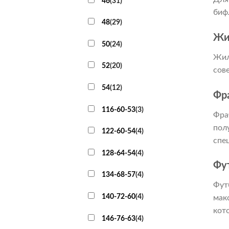
46
(
31
)
биф
48
(
29
)
Жи
50
(
24
)
Жил
52
(
20
)
сов
54
(
12
)
Фр
116-60-53
(
3
)
Фра
пол
122-60-54
(
4
)
спе
128-64-54
(
4
)
Фу
134-68-57
(
4
)
Фут
140-72-60
(
4
)
мак
кот
146-76-63
(
4
)