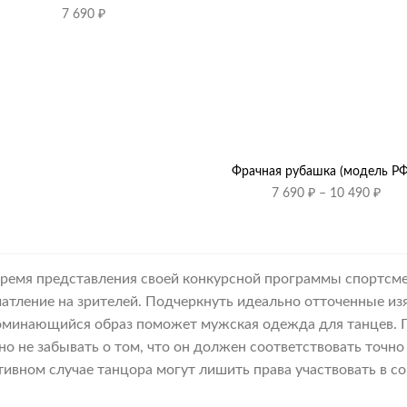
7 690
₽
+
Фрачная рубашка (модель РФ
Диа
7 690
₽
–
10 490
₽
цен:
7
690 
–
время представления своей конкурсной программы спортсм
10
чатление на зрителей. Подчеркнуть идеально отточенные и
490 
оминающийся образ поможет мужская одежда для танцев. 
но не забывать о том, что он должен соответствовать точно
тивном случае танцора могут лишить права участвовать в с