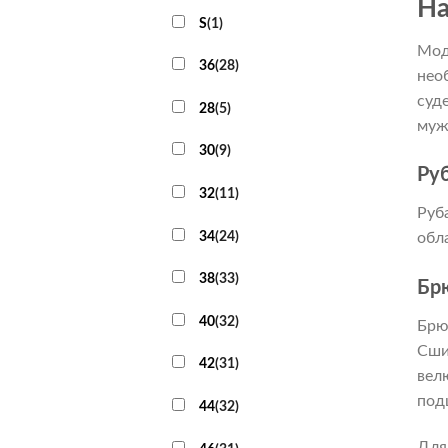
На
S
(
1
)
Мод
36
(
28
)
нео
суд
28
(
5
)
муж
30
(
9
)
Ру
32
(
11
)
Руб
34
(
24
)
обл
38
(
33
)
Бр
40
(
32
)
Брю
Сши
42
(
31
)
вел
под
44
(
32
)
Для