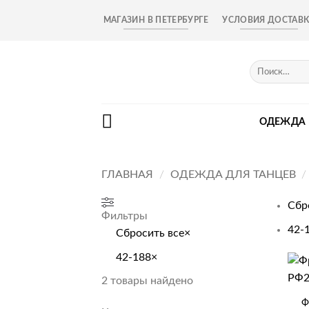
Skip
МАГАЗИН В ПЕТЕРБУРГЕ
УСЛОВИЯ ДОСТАВ
to
content
Искать:
ОДЕЖДА
ГЛАВНАЯ
/
ОДЕЖДА ДЛЯ ТАНЦЕВ
/
Сбр
Фильтры
42-
Сбросить все
×
42-188
×
+
2
товары найдено
Ф