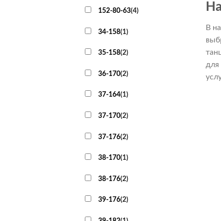
На
152-80-63
(
4
)
В н
34-158
(
1
)
выб
тан
35-158
(
2
)
для
36-170
(
2
)
усл
37-164
(
1
)
37-170
(
2
)
37-176
(
2
)
38-170
(
1
)
38-176
(
2
)
39-176
(
2
)
39-182
(
1
)