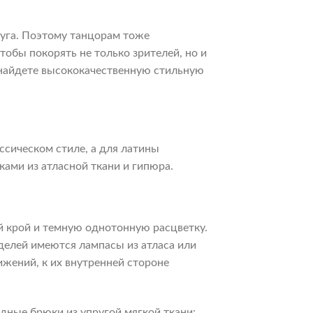
уга. Поэтому танцорам тоже
тобы покорять не только зрителей, но и
 найдете высококачественную стильную
сическом стиле, а для латины
ами из атласной ткани и гипюра.
 крой и темную однотонную расцветку.
делей имеются лампасы из атласа или
жений, к их внутренней стороне
ные брюки из упругой мягкой ткани: