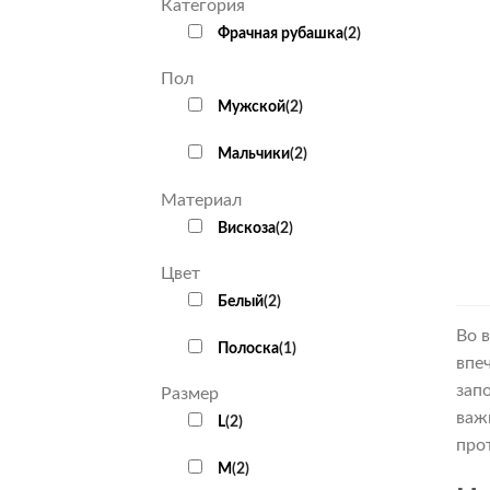
Категория
Фрачная рубашка
(
2
)
Пол
Мужской
(
2
)
Мальчики
(
2
)
Материал
Вискоза
(
2
)
Цвет
Белый
(
2
)
Во 
Полоска
(
1
)
впе
зап
Размер
важ
L
(
2
)
про
M
(
2
)