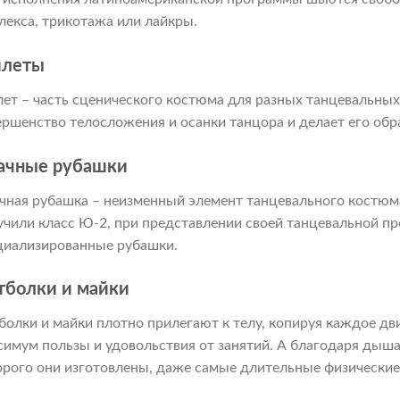
лекса, трикотажа или лайкры.
леты
ет – часть сценического костюма для разных танцевальны
ершенство телосложения и осанки танцора и делает его обр
ачные рубашки
чная рубашка – неизменный элемент танцевального костюм
учили класс Ю-2, при представлении своей танцевальной пр
циализированные рубашки.
тболки и майки
болки и майки плотно прилегают к телу, копируя каждое дв
симум пользы и удовольствия от занятий. А благодаря дыш
орого они изготовлены, даже самые длительные физические 