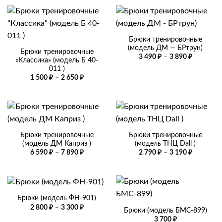
Брюки тренировочные
(модель ДМ — БРтрун)
Брюки тренировочные
Диапазо
3 490
₽
–
3 890
₽
«Классика» (модель Б 40-
цен:
011 )
3
490 ₽
Диапазон
1 500
₽
–
2 650
₽
–
цен:
3
1
890 ₽
500 ₽
–
2
650 ₽
Брюки тренировочные
Брюки тренировочные
(модель ДМ Каприз )
(модель ТНЦ Dall )
Диапазон
Диапазо
6 590
₽
–
7 890
₽
2 790
₽
–
3 190
₽
цен:
цен:
6
2
590 ₽
790 ₽
–
–
7
3
890 ₽
190 ₽
Брюки (модель ФН-901)
Диапазон
2 800
₽
–
3 300
₽
Брюки (модель БМС-899)
цен:
3 700
₽
2