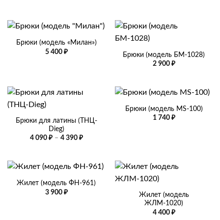
800 ₽
–
3
300 ₽
Брюки (модель «Милан»)
5 400
₽
Брюки (модель БМ-1028)
2 900
₽
Брюки (модель MS-100)
1 740
₽
Брюки для латины (ТНЦ-
Dieg)
Диапазон
4 090
₽
–
4 390
₽
цен:
4
090 ₽
–
4
390 ₽
Жилет (модель ФН-961)
3 900
₽
Жилет (модель
ЖЛМ-1020)
4 400
₽