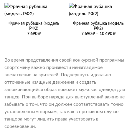
Фрачная рубашка (модель
Фрачная рубашка (модель
РФ2)
РФ2)
Диапазо
7 690
₽
7 690
₽
–
10 490
₽
цен:
7
690 ₽
–
10
490 ₽
Во время представления своей конкурсной программы
спортсмену важно произвести неизгладимое
впечатление на зрителей. Подчеркнуть идеально
отточенные изящные движения и создать
запоминающийся образ поможет мужская одежда для
танцев. При выборе наряда для выступлений важно не
забывать о том, что он должен соответствовать точно
установленным нормам, так как в противном случае
танцора могут лишить права участвовать в
соревновании.