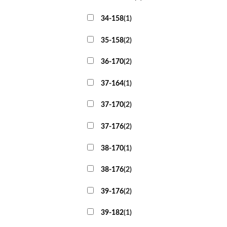
34-158
(
1
)
35-158
(
2
)
36-170
(
2
)
37-164
(
1
)
37-170
(
2
)
37-176
(
2
)
38-170
(
1
)
38-176
(
2
)
39-176
(
2
)
39-182
(
1
)