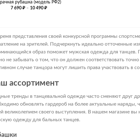
рачная рубашка (модель РФ2)
Диапазон
7 690
₽
–
10 490
₽
цен:
7
690 ₽
–
10
490 ₽
время представления своей конкурсной программы спортсм
чатление на зрителей. Подчеркнуть идеально отточенные и
оминающийся образ поможет мужская одежда для танцев. 
но не забывать о том, что он должен соответствовать точно
тивном случае танцора могут лишить права участвовать в с
ш ассортимент
ные тренды в танцевальной одежде часто сменяют друг др
бходимо обновлять гардероб на более актуальные наряды, ч
ей великолепием своего выступления. В нашем магазине вы
скую одежду для бальных танцев.
башки