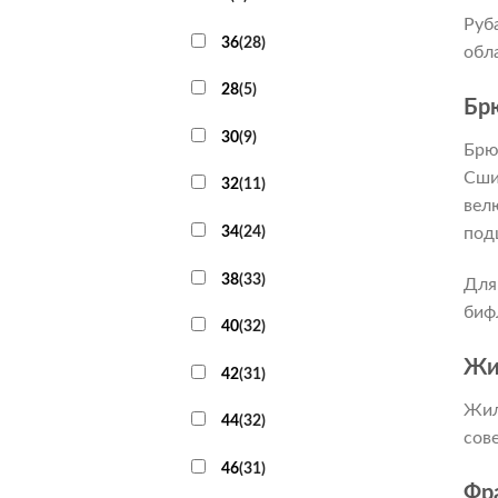
Руб
36
(
28
)
обл
28
(
5
)
Бр
30
(
9
)
Брю
Сши
32
(
11
)
вел
34
(
24
)
под
38
(
33
)
Для
биф
40
(
32
)
Жи
42
(
31
)
Жил
44
(
32
)
сов
46
(
31
)
Фр