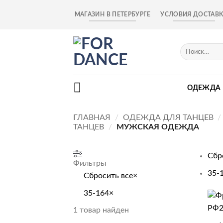
Skip
МАГАЗИН В ПЕТЕРБУРГЕ
УСЛОВИЯ ДОСТАВ
to
content
Искать:
ОДЕЖДА
ГЛАВНАЯ
/
ОДЕЖДА ДЛЯ ТАНЦЕВ
/
ТАНЦЕВ
/
МУЖСКАЯ ОДЕЖДА
Сбр
Фильтры
35-
Сбросить все
×
35-164
×
+
1
товар найден