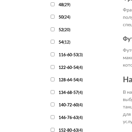
48
(
29
)
Фра
пол
50
(
24
)
спе
52
(
20
)
Фу
54
(
12
)
Фут
116-60-53
(
3
)
мак
кот
122-60-54
(
4
)
На
128-64-54
(
4
)
В н
134-68-57
(
4
)
выб
140-72-60
(
4
)
тан
для
146-76-63
(
4
)
усл
152-80-63
(
4
)