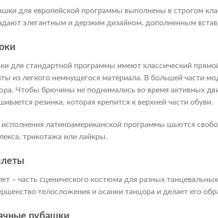
ашки для европейской программы выполнены в строгом клас
адают элегантным и дерзким дизайном, дополненным вставк
юки
ки для стандартной программы имеют классический прямой
ты из легкого немнущегося материала. В большей части мо
юра. Чтобы брючины не поднимались во время активных дви
шивается резинка, которая крепится к верхней части обуви.
 исполнения латиноамериканской программы шьются свобод
лекса, трикотажа или лайкры.
леты
ет – часть сценического костюма для разных танцевальны
ершенство телосложения и осанки танцора и делает его обр
ачные рубашки