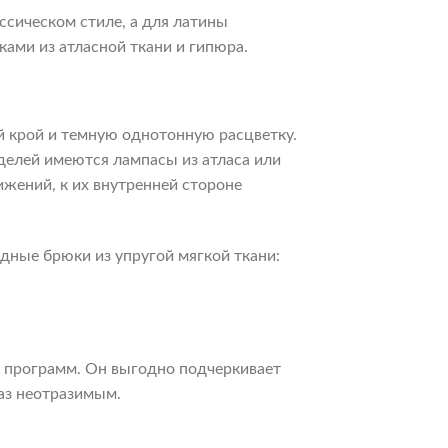
сическом стиле, а для латины
ами из атласной ткани и гипюра.
 крой и темную однотонную расцветку.
делей имеются лампасы из атласа или
жений, к их внутренней стороне
ные брюки из упругой мягкой ткани:
х программ. Он выгодно подчеркивает
аз неотразимым.