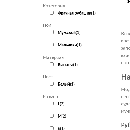
Ф
Категория
Фрачная рубашка
(
1
)
Пол
Мужской
(
1
)
Во 
впе
Мальчики
(
1
)
зап
важ
Материал
про
Вискоза
(
1
)
На
Цвет
Белый
(
1
)
Мод
нео
Размер
суд
L
(
2
)
муж
M
(
2
)
Ру
S
(
1
)