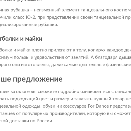
чная рубашка – неизменный элемент танцевального костюм
учили класс Ю-2, при представлении своей танцевальной пр
циализированные рубашки.
тболки и майки
болки и майки плотно прилегают к телу, копируя каждое дв
симум пользы и удовольствия от занятий. А благодаря дыш
орого они изготовлены, даже самые длительные физические 
ше предложение
ашем каталоге вы сможете подробно ознакомиться с описан
рать подходящий цвет и размер и заказать нужный товар не
цевальной одежды, обуви и аксессуаров For Dance предст
 танцев от популярных производителей, которую вы сможете
угой доставки по России.