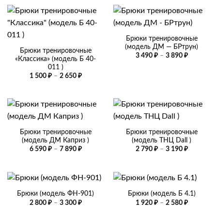
Брюки тренировочные
(модель ДМ — БРтрун)
Брюки тренировочные
Диапазо
3 490
₽
–
3 890
₽
«Классика» (модель Б 40-
цен:
011 )
3
490 ₽
Диапазон
1 500
₽
–
2 650
₽
–
цен:
3
1
890 ₽
500 ₽
–
2
650 ₽
Брюки тренировочные
Брюки тренировочные
(модель ДМ Каприз )
(модель ТНЦ Dall )
Диапазон
Диапазо
6 590
₽
–
7 890
₽
2 790
₽
–
3 190
₽
цен:
цен:
6
2
590 ₽
790 ₽
–
–
7
3
890 ₽
190 ₽
Брюки (модель ФН-901)
Брюки (модель Б 4.1)
Диапазон
Диапазо
2 800
₽
–
3 300
₽
1 920
₽
–
2 580
₽
цен:
цен:
2
1