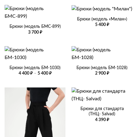
800 ₽
920 ₽
–
–
3
2
300 ₽
580 ₽
Брюки (модель «Милан»)
5 400
₽
Брюки (модель БМС-899)
3 700
₽
Брюки (модель БМ-1030)
Брюки (модель БМ-1028)
Диапазон
4 400
₽
–
5 400
₽
2 900
₽
цен:
4
400 ₽
–
5
400 ₽
Брюки для стандарта
(ТНЦ- Salvad)
4 390
₽