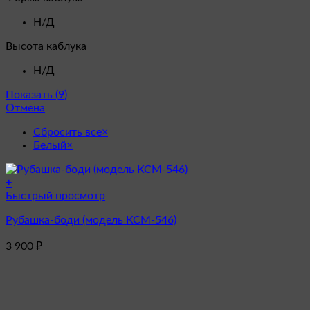
Н/Д
Высота каблука
Н/Д
Показать
(
9
)
Отмена
Сбросить все
×
Белый
×
+
Этот
Быстрый просмотр
товар
Рубашка-боди (модель КСМ-546)
имеет
несколько
3 900
₽
вариаций.
Опции
можно
выбрать
на