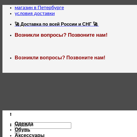
Skip
магазин в Петербурге
to
условия доставки
content
🚀 Доставка по всей России и СНГ 🚀
Возникли вопросы? Позвоните нам!
Возникли вопросы? Позвоните нам!
Одежда
Искать:
Обувь
Аксессуары