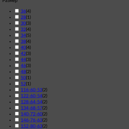
Размер
36
(
4
)
28
(
1
)
30
(
3
)
32
(
4
)
34
(
5
)
38
(
4
)
40
(
4
)
42
(
3
)
44
(
3
)
46
(
3
)
48
(
2
)
50
(
1
)
52
(
1
)
116-60-53
(
2
)
122-60-54
(
2
)
128-64-54
(
2
)
134-68-57
(
2
)
140-72-60
(
2
)
146-76-63
(
2
)
152-80-63
(
2
)