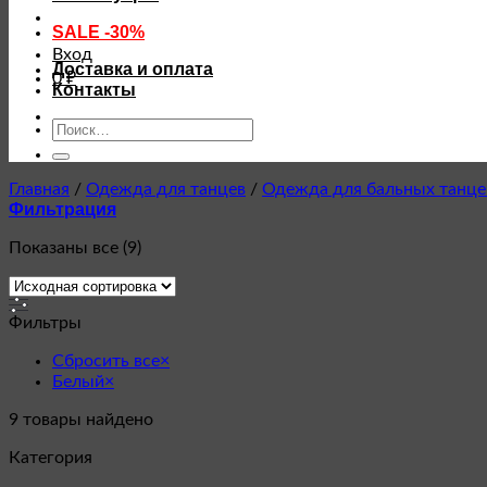
SALE -30%
Вход
Доставка и оплата
0
₽
Контакты
Искать:
Главная
/
Одежда для танцев
/
Одежда для бальных танце
Фильтрация
Показаны все (9)
Фильтры
Сбросить все
×
Белый
×
9
товары найдено
Категория