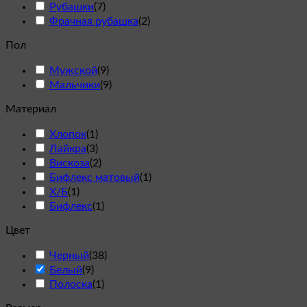
Рубашки
(
7
)
Фрачная рубашка
(
2
)
Пол
Мужской
(
9
)
Мальчики
(
9
)
Материал
Хлопок
(
1
)
Лайкра
(
3
)
Вискоза
(
2
)
Бифлекс матовый
(
1
)
Х/Б
(
1
)
Бифлекс
(
1
)
Цвет
Черный
(
38
)
Белый
(
9
)
Полоска
(
1
)