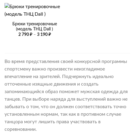
Брюки тренировочные
(модель ТНЦ Dall )
Диапазон
2 790
₽
–
3 190
₽
цен:
2
790 ₽
–
3
190 ₽
Во время представления своей конкурсной программы
спортсмену важно произвести неизгладимое
впечатление на зрителей. Подчеркнуть идеально
отточенные изящные движения и создать
запоминающийся образ поможет мужская одежда для
танцев. При выборе наряда для выступлений важно не
забывать о том, что он должен соответствовать точно
установленным нормам, так как в противном случае
танцора могут лишить права участвовать в
соревновании.