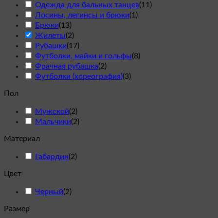
Одежда для бальных танцев
(
11
)
Лосины, легинсы и брюки
(
1
)
Брюки
(
13
)
Жилеты
(
2
)
Рубашки
(
17
)
Футболки, майки и гольфы
(
8
)
Фрачная рубашка
(
2
)
Футболки (хореография)
(
3
)
Пол
Мужской
(
2
)
Мальчики
(
2
)
Материал
Габардин
(
2
)
Цвет
Черный
(
2
)
Размер