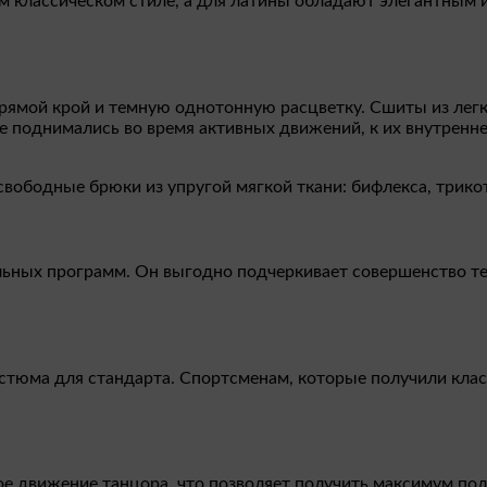
 классическом стиле, а для латины обладают элегантным 
ямой крой и темную однотонную расцветку. Сшиты из легк
 поднимались во время активных движений, к их внутренне
ободные брюки из упругой мягкой ткани: бифлекса, трико
льных программ. Он выгодно подчеркивает совершенство те
стюма для стандарта. Спортсменам, которые получили кла
ое движение танцора, что позволяет получить максимум по