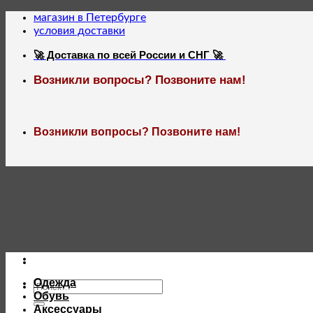
Skip
магазин в Петербурге
to
условия доставки
content
🚀 Доставка по всей России и СНГ 🚀
Возникли вопросы? Позвоните нам!
Возникли вопросы? Позвоните нам!
Одежда
Искать:
Обувь
Аксессуары