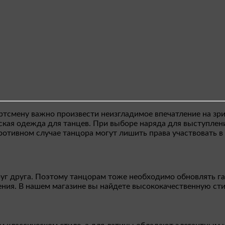
ртсмену важно произвести неизгладимое впечатление на зр
ая одежда для танцев. При выборе наряда для выступлений
ротивном случае танцора могут лишить права участвовать в
г друга. Поэтому танцорам тоже необходимо обновлять гар
ления. В нашем магазине вы найдете высококачественную с