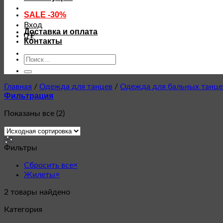
SALE -30%
Вход
Доставка и оплата
0
₽
Контакты
Искать:
Главная
/
Одежда для танцев
/
Одежда для бальных танце
Фильтрация
Показаны все (2)
Фильтры
Сбросить все
×
Жилеты
×
2
товары найдено
Категория