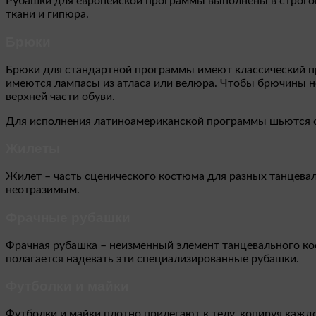
Рубашки для европейской программы выполнены в строгом
ткани и гипюра.
Брюки
Брюки для стандартной программы имеют классический пр
имеются лампасы из атласа или велюра. Чтобы брючины не
верхней части обуви.
Для исполнения латиноамериканской программы шьются св
Жилеты
Жилет – часть сценического костюма для разных танцева
неотразимым.
Фрачные рубашки
Фрачная рубашка – неизменный элемент танцевального ко
полагается надевать эти специализированные рубашки.
Футболки и майки
Футболки и майки плотно прилегают к телу, копируя кажд