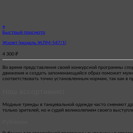
+
Этот
Быстрый просмотр
товар
Жилет (модель ЖЛМ-547/1)
имеет
несколько
4 300
₽
вариаций.
Опции
можно
Во время представления своей конкурсной программы спо
выбрать
движения и создать запоминающийся образ поможет мужск
на
соответствовать точно установленным нормам, так как в п
странице
товара.
Наш ассортимент
Модные тренды в танцевальной одежде часто сменяют дру
только зрителей, но и судей великолепием своего выступ
Рубашки