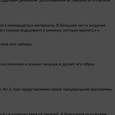
и дерзким дизайном, дополненным вставками из атласной
ого немнущегося материала. В большей части моделей
й стороне подшивается резинка, которая крепится к
тажа или лайкры.
лосложения и осанки танцора и делает его образ
сс Ю-2, при представлении своей танцевальной программы
льзы и удовольствия от занятий. А благодаря дышащему