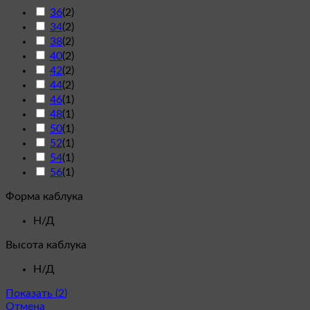
36
(
2
)
34
(
2
)
38
(
2
)
40
(
2
)
42
(
2
)
44
(
2
)
46
(
1
)
48
(
1
)
50
(
1
)
52
(
1
)
54
(
1
)
56
(
1
)
Форма каблука
Н/Д
Высота каблука
Н/Д
Показать
(
2
)
Отмена