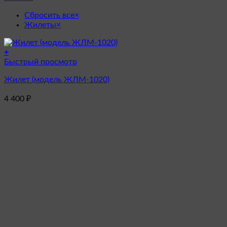
Сбросить все
×
Жилеты
×
+
Этот
Быстрый просмотр
товар
Жилет (модель ЖЛМ-1020)
имеет
несколько
4 400
₽
вариаций.
Опции
можно
выбрать
на
странице
товара.