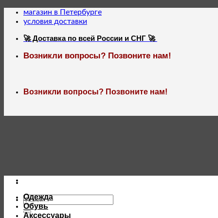
Skip
магазин в Петербурге
to
условия доставки
content
🚀 Доставка по всей России и СНГ 🚀
Возникли вопросы? Позвоните нам!
Возникли вопросы? Позвоните нам!
Одежда
Искать:
Обувь
Аксессуары