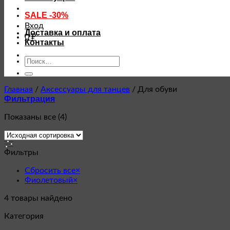
SALE -30%
Вход
Доставка и оплата
0
₽
Контакты
Искать:
Главная
/
Аксессуары для танцев
/
Для обуви
Фильтрация
Показаны все (4)
Фильтры
Сбросить все
×
Фиолетовый
×
4
товары найдено
Категория