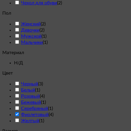
Чехол для обуви
(
2
)
Пол
Женский
(
2
)
Девочки
(
2
)
Мужской
(
1
)
Мальчики
(
1
)
Материал
Н/Д
Цвет
Черный
(
3
)
Белый
(
1
)
Розовый
(
4
)
Бежевый
(
1
)
Серебряный
(
1
)
Фиолетовый
(
4
)
Желтый
(
1
)