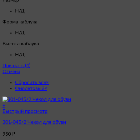
Размер
Н/Д
Форма каблука
Н/Д
Высота каблука
Н/Д
Показать
(
4
)
Отмена
Сбросить все
×
Фиолетовый
×
+
Быстрый просмотр
301-045/2 Чехол для обуви
950
₽