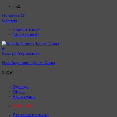
Н/Д
Показать
(
1
)
Отмена
Сбросить все
×
4,5 см (слим)
×
+
Этот
Быстрый просмотр
товар
Накаблучники 4,5 см. Слим
имеет
несколько
250
₽
вариаций.
Опции
можно
Одежда
выбрать
Обувь
на
Аксессуары
странице
товара.
SALE -30%
Доставка и оплата