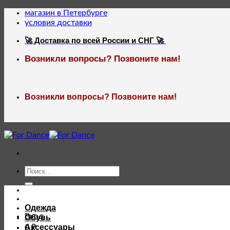
Skip
магазин в Петербурге
to
условия доставки
content
🚀 Доставка по всей России и СНГ 🚀
Возникли вопросы? Позвоните нам!
Возникли вопросы? Позвоните нам!
Искать:
Одежда
Вход
Обувь
Аксессуары
0
₽