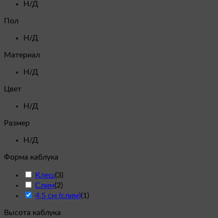
Н/Д
Пол
Н/Д
Материал
Н/Д
Цвет
Н/Д
Размер
Н/Д
Форма каблука
Клеш
(
3
)
Слим
(
2
)
4,5 см (слим)
(
1
)
Высота каблука