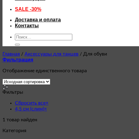
SALE -30%
Доставка и оплата
Контакты
Искать:
Главная
/
Аксессуары для танцев
/
Для обуви
Фильтрация
Отображение единственного товара
Фильтры
Сбросить все
×
4,5 см (слим)
×
1
товар найден
Категория