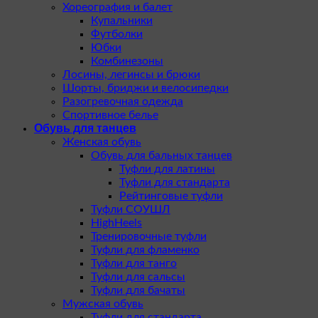
Хореография и балет
Купальники
Футболки
Юбки
Комбинезоны
Лосины, легинсы и брюки
Шорты, бриджи и велосипедки
Разогревочная одежда
Спортивное белье
Обувь для танцев
Женская обувь
Обувь для бальных танцев
Туфли для латины
Туфли для стандарта
Рейтинговые туфли
Туфли СОУШЛ
HighHeels
Тренировочные туфли
Туфли для фламенко
Туфли для танго
Туфли для сальсы
Туфли для бачаты
Мужская обувь
Туфли для стандарта