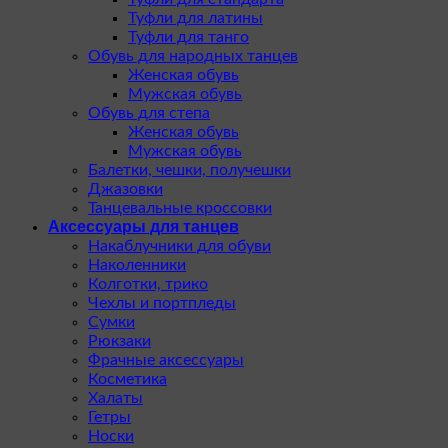
Туфли для латины
Туфли для танго
Обувь для народных танцев
Женская обувь
Мужская обувь
Обувь для степа
Женская обувь
Мужская обувь
Балетки, чешки, получешки
Джазовки
Танцевальные кроссовки
Аксессуары для танцев
Накаблучники для обуви
Наколенники
Колготки, трико
Чехлы и портпледы
Сумки
Рюкзаки
Фрачные аксессуары
Косметика
Халаты
Гетры
Носки