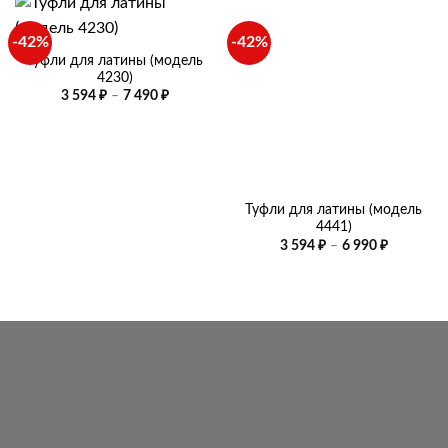
-42%
-42%
Туфли для латины (модель
4230)
Диапазон
3 594
₽
–
7 490
₽
цен:
3
594 ₽
–
7
490 ₽
Туфли для латины (модель
4441)
Диапазо
3 594
₽
–
6 990
₽
цен:
3
594 ₽
–
6
990 ₽