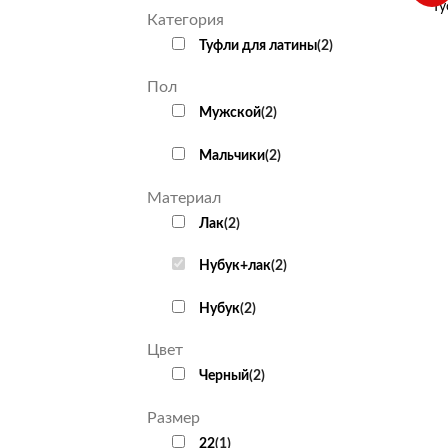
Ту
Категория
Туфли для латины
(
2
)
Пол
Мужской
(
2
)
Мальчики
(
2
)
Материал
Лак
(
2
)
Нубук+лак
(
2
)
Нубук
(
2
)
Цвет
Черный
(
2
)
Размер
22
(
1
)