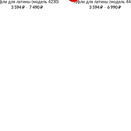
фли для латины (модель 4230)
Туфли для латины (модель 44
Диапазон
Диап
3 594
₽
–
7 490
₽
3 594
₽
–
6 990
₽
цен:
цен:
3
3
594 ₽
594 ₽
–
–
7
6
490 ₽
990 ₽