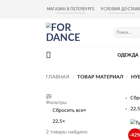
Skip
МАГАЗИН В ПЕТЕРБУРГЕ
УСЛОВИЯ ДОСТАВ
to
content
Искать:
ОДЕЖДА
ГЛАВНАЯ
/
ТОВАР МАТЕРИАЛ
/
НУ
Сбр
Фильтры
22,5
Сбросить все
×
22,5
×
+
2
товары найдено
-42