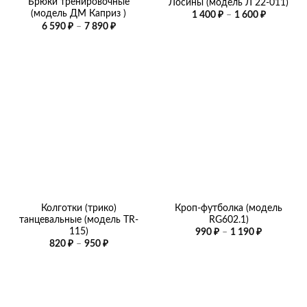
Брюки тренировочные
Лосины (модель Л 22-011)
(модель ДМ Каприз )
Диапазо
1 400
₽
–
1 600
₽
цен:
Диапазон
6 590
₽
–
7 890
₽
1
цен:
400 ₽
6
–
590 ₽
1
–
600 ₽
7
890 ₽
Колготки (трико)
Кроп-футболка (модель
танцевальные (модель TR-
RG602.1)
115)
Диапазон
990
₽
–
1 190
₽
цен:
Диапазон
820
₽
–
950
₽
990 ₽
цен:
–
820 ₽
1
–
190 ₽
950 ₽