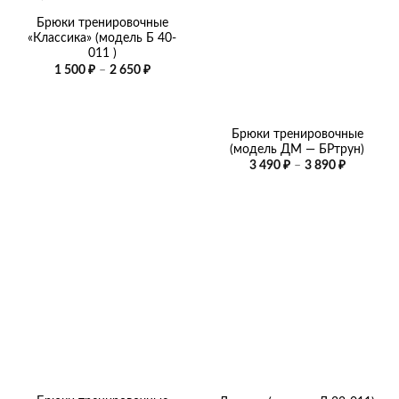
Брюки тренировочные
«Классика» (модель Б 40-
011 )
Диапазон
1 500
₽
–
2 650
₽
цен:
1
500 ₽
–
2
Брюки тренировочные
650 ₽
(модель ДМ — БРтрун)
Диапазо
3 490
₽
–
3 890
₽
цен:
3
490 ₽
–
3
890 ₽