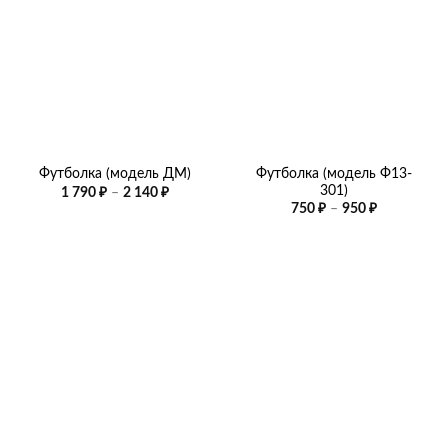
Футболка (модель Ф13-
Футболка (модель ДМ)
301)
Диапазон
1 790
₽
–
2 140
₽
цен:
Диапазон
750
₽
–
950
₽
1
цен:
790 ₽
750 ₽
–
–
2
950 ₽
140 ₽