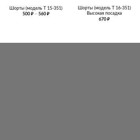
Шорты (модель Т 16-351)
Шорты (модель Т 15-351)
Высокая посадка
Диапазон
500
₽
–
560
₽
цен:
670
₽
500 ₽
–
560 ₽