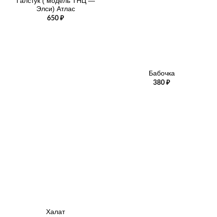
Галстук ( модель ТНЦ —
Элси) Атлас
650
₽
Бабочка
380
₽
Халат