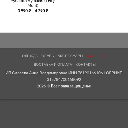
Рубашка мужская (ТНЦ-
Mont)
Диапазон
–
3 990
₽
4 290
₽
цен:
3
990 ₽
–
4
290 ₽
ОДЕЖДА
ОБУВЬ
АКСЕССУАРЫ
SALE -30%
ДОСТАВКА И ОПЛАТА
КОНТАКТЫ
ИП Силаева Анна Владимировна ИНН 781901661061 ОГРНИП
315784700158092
2026 ©
/
Все права защищены