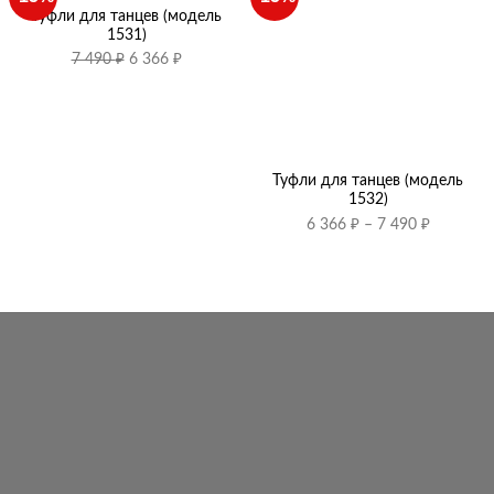
Туфли для танцев (модель
1531)
Первоначальная
Текущая
7 490
₽
6 366
₽
цена
цена:
составляла
6
7
366 ₽.
490 ₽.
Туфли для танцев (модель
1532)
Диапазо
6 366
₽
–
7 490
₽
цен:
6
366 ₽
–
7
490 ₽