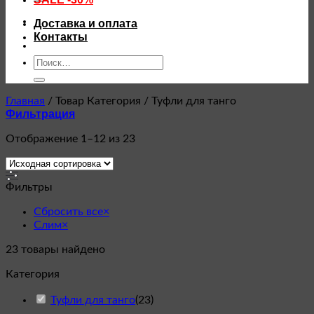
Доставка и оплата
Контакты
Искать:
Главная
/
Товар Категория
/
Туфли для танго
Фильтрация
Отображение 1–12 из 23
Фильтры
Сбросить все
×
Слим
×
23
товары найдено
Категория
Туфли для танго
(
23
)