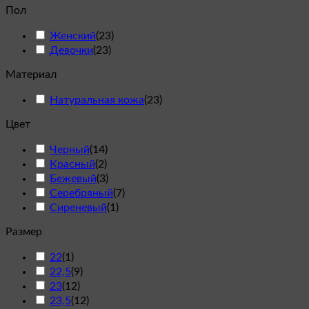
Пол
Женский
(
23
)
Девочки
(
23
)
Материал
Натуральная кожа
(
23
)
Цвет
Черный
(
14
)
Красный
(
2
)
Бежевый
(
3
)
Серебряный
(
7
)
Сиреневый
(
1
)
Размер
22
(
1
)
22,5
(
9
)
23
(
12
)
23,5
(
12
)