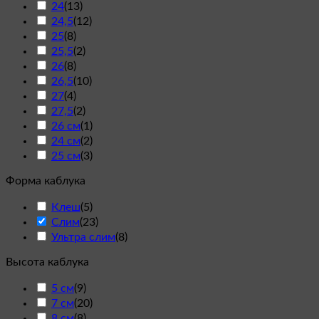
24
(
13
)
24,5
(
12
)
25
(
8
)
25,5
(
2
)
26
(
8
)
26,5
(
10
)
27
(
4
)
27,5
(
2
)
26 см
(
1
)
24 см
(
2
)
25 см
(
3
)
Форма каблука
Клеш
(
5
)
Слим
(
23
)
Ультра слим
(
8
)
Высота каблука
5 см
(
9
)
7 см
(
20
)
8 см
(
8
)