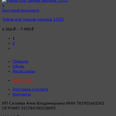
можно
+
выбрать
Этот
Быстрый просмотр
на
товар
странице
Туфли для танцев (модель 1532)
имеет
товара.
несколько
Диапазон
6 366
₽
–
7 490
₽
вариаций.
цен:
Опции
6
1
можно
2
366 ₽
выбрать
–
на
7
странице
товара.
490 ₽
Одежда
Обувь
Аксессуары
SALE -30%
Доставка и оплата
Контакты
ИП Силаева Анна Владимировна ИНН 781901661061
ОГРНИП 315784700158092