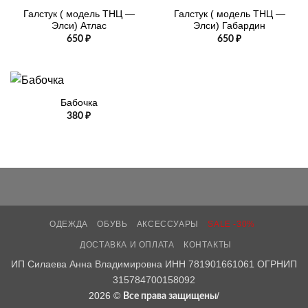
Галстук ( модель ТНЦ —
Галстук ( модель ТНЦ —
Элси) Атлас
Элси) Габардин
650
₽
650
₽
Бабочка
380
₽
ОДЕЖДА
ОБУВЬ
АКСЕССУАРЫ
SALE -30%
ДОСТАВКА И ОПЛАТА
КОНТАКТЫ
ИП Силаева Анна Владимировна ИНН 781901661061 ОГРНИП
315784700158092
2026 ©
/
Все права защищены