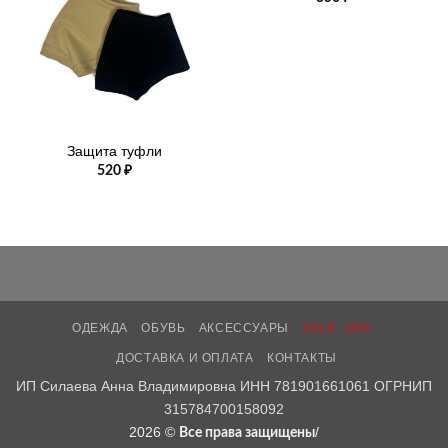
Защита туфли
520
₽
ОДЕЖДА
ОБУВЬ
АКСЕССУАРЫ
SALE -30%
ДОСТАВКА И ОПЛАТА
КОНТАКТЫ
ИП Силаева Анна Владимировна ИНН 781901661061 ОГРНИП
315784700158092
2026 ©
/
Все права защищены