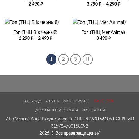
Диапазо
2 490
₽
3 790
₽
–
4 290
₽
цен:
3
790 ₽
–
4
290 ₽
Топ (ТНЦ Blis черный)
Топ (ТНЦ Mer Animal)
Диапазон
2 290
₽
–
2 490
₽
3 490
₽
цен:
2
290 ₽
–
2
1
2
3
490 ₽
ОДЕЖДА
ОБУВЬ
АКСЕССУАРЫ
SALE -30%
ДОСТАВКА И ОПЛАТА
КОНТАКТЫ
ИП Силаева Анна Владимировна ИНН 781901661061 ОГРНИП
315784700158092
2026 ©
Все права защищены
/