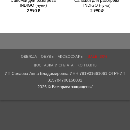
Сапожки для разогрева
Сапожки для разогрева
INDIGO (чуни)
INDIGO (чуни)
2 990
₽
2 990
₽
ОДЕЖДА
ОБУВЬ
АКСЕССУАРЫ
SALE -30%
ДОСТАВКА И ОПЛАТА
КОНТАКТЫ
ИП Силаева Анна Владимировна ИНН 781901661061 ОГРНИП
315784700158092
2026 ©
/
Все права защищены